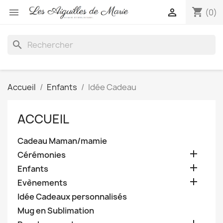
shopping_cart


(0)
search
Accueil
Enfants
Idée Cadeau
ACCUEIL
Cadeau Maman/mamie

Cérémonies

Enfants

Evènements
Idée Cadeaux personnalisés
Mug en Sublimation