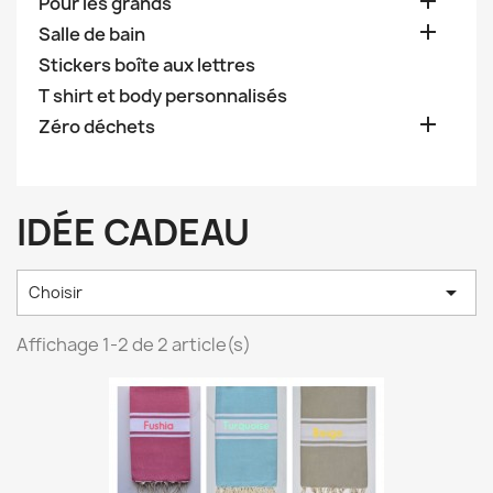

Pour les grands

Salle de bain
Stickers boîte aux lettres
T shirt et body personnalisés

Zéro déchets
IDÉE CADEAU

Choisir
Affichage 1-2 de 2 article(s)