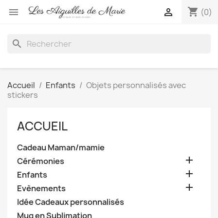
shopping_cart


(0)
search
Accueil
Enfants
Objets personnalisés avec
stickers
ACCUEIL
Cadeau Maman/mamie

Cérémonies

Enfants

Evènements
Idée Cadeaux personnalisés
Mug en Sublimation