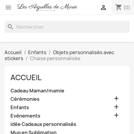
shopping_cart


(0)
search
Accueil
Enfants
Objets personnalisés avec
stickers
Chaise personnalisée
ACCUEIL
Cadeau Maman/mamie

Cérémonies

Enfants

Evènements
Idée Cadeaux personnalisés
Mug en Sublimation