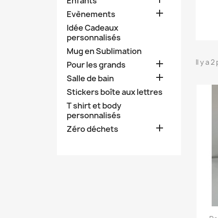
Enfants

Evènements
Idée Cadeaux
personnalisés
Mug en Sublimation
Il y a 

Pour les grands

Salle de bain
Stickers boîte aux lettres
T shirt et body
personnalisés

Zéro déchets