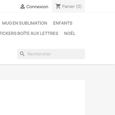
shopping_cart

Panier
(0)
Connexion
MUG EN SUBLIMATION
ENFANTS
TICKERS BOÎTE AUX LETTRES
NOËL
search