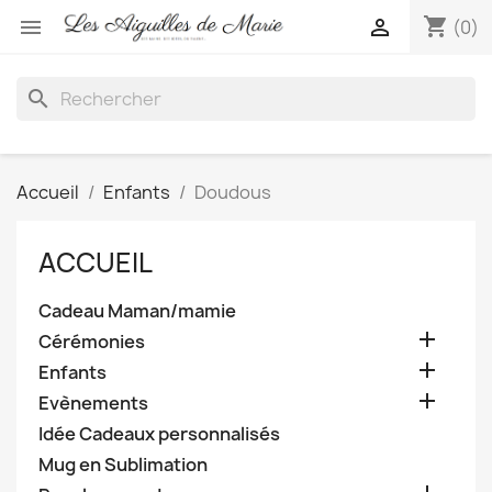
shopping_cart


(0)
search
Accueil
Enfants
Doudous
ACCUEIL
Cadeau Maman/mamie

Cérémonies

Enfants

Evènements
Idée Cadeaux personnalisés
Mug en Sublimation