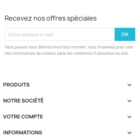
Recevez nos offres spéciales
Vous pouvez vous désinscrire à tout moment. Vous trouverez pour cela
nos informations de contact dans les conditions d'utilisation du site.
PRODUITS

NOTRE SOCIÉTÉ

VOTRE COMPTE

INFORMATIONS
keyboard_arrow_down