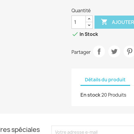
Quantité

AJOUTER

In Stock
Partager
Détails du produit
En stock
20 Produits
res spéciales