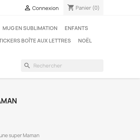
shopping_cart

Panier
(0)
Connexion
MUG EN SUBLIMATION
ENFANTS
TICKERS BOÎTE AUX LETTRES
NOËL
search
AMAN
s une super Maman