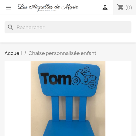
shopping_cart


(0)
search
Accueil
Chaise personnalisée enfant