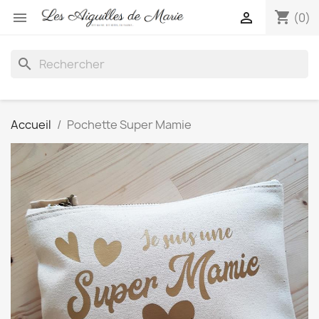
shopping_cart


(0)
search
Accueil
Pochette Super Mamie