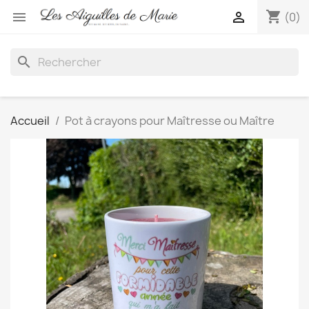
shopping_cart


(0)
search
Accueil
Pot à crayons pour Maîtresse ou Maître